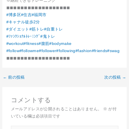
※継続できるトレーニング
◼︎◼︎◼︎◼︎◼︎◼︎◼︎◼︎◼︎◼︎◼︎◼︎◼︎◼︎◼︎◼︎◼︎◼︎
#博多区
#住吉
#福岡市
#キャナル徒歩2分
#ダイエット
#筋トレ
#自重トレ
#ﾌｧﾝｸｼｮﾅﾙﾄﾚｰﾆﾝｸﾞ
#鬼トレ
#workout
#fitness
#腹筋
#bodymake
#follow
#followme
#follower
#following
#fashion
#friends
#swag
◼︎◼︎◼︎◼︎◼︎◼︎◼︎◼︎◼︎◼︎◼︎◼︎◼︎◼︎◼︎◼︎◼︎◼︎
←
前の投稿
次の投稿
→
コメントする
メールアドレスが公開されることはありません。
※
が付
いている欄は必須項目です