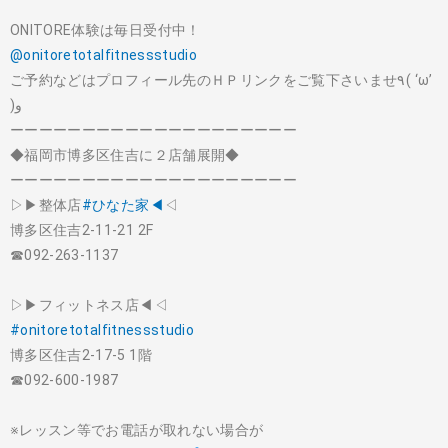
ONITORE体験は毎日受付中！
@onitoretotalfitnessstudio
ご予約などはプロフィール先のＨＰリンクをご覧下さいませ٩( ‘ω’
)و
ーーーーーーーーーーーーーーーーーーーー
◆福岡市博多区住吉に２店舗展開◆
ーーーーーーーーーーーーーーーーーーーー
▷▶︎整体店
#ひなた家◀︎
◁
博多区住吉2-11-21 2F
☎︎092-263-1137
▷▶︎フィットネス店◀︎◁
#onitoretotalfitnessstudio
博多区住吉2-17-5 1階
☎︎092-600-1987
※レッスン等でお電話が取れない場合が