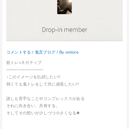
コメントする
/
鬼言ブログ
/ By
onitore
筋トレ=ネガティブ
〰︎〰︎〰︎〰︎〰︎〰︎〰︎〰︎〰︎
↑このイメージを払拭したい!!
弱くても鬼トレをして共に成長したい!!
誰しも苦手なことやコンプレックスがある
それに向き合い、共有する。
そしてその想いが少しづつ小さくなる✺