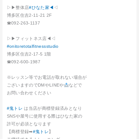
▷▶︎整体店
#ひなた家◀︎
◁
博多区住吉2-11-21 2F
☎︎092-263-1137
▷▶︎フィットネス店◀︎◁
#onitoretotalfitnessstudio
博多区住吉2-17-5 1階
☎︎092-600-1987
※レッスン等でお電話が取れない場合が
ございますのでDMやLINEや
などで
お問い合わせください
#鬼トレ
は当店が商標登録済みとなり
SNSや屋号に使用する際はひなた家の
許可が必須となります
【商標登録➡
#鬼トレ
】