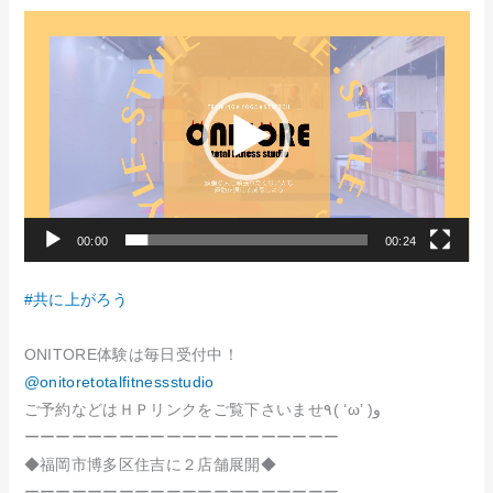
動
画
プ
レ
ー
ヤ
ー
00:00
00:24
#共に上がろう
ONITORE体験は毎日受付中！
@onitoretotalfitnessstudio
ご予約などはＨＰリンクをご覧下さいませ٩( ‘ω’ )و
ーーーーーーーーーーーーーーーーーーーー
◆福岡市博多区住吉に２店舗展開◆
ーーーーーーーーーーーーーーーーーーーー