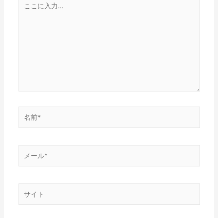
こ
こ
に
入
力…
名
前
*
メ
ー
ル
*
サ
イ
ト