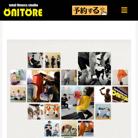
内
メ
容
ニ
を
ュ
ー
ス
キ
ッ
プ