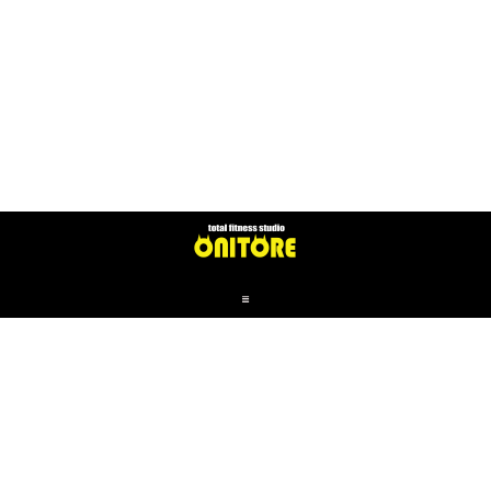
メ
ニ
ュ
ー