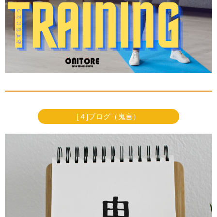
[４]ブログ（鬼言）