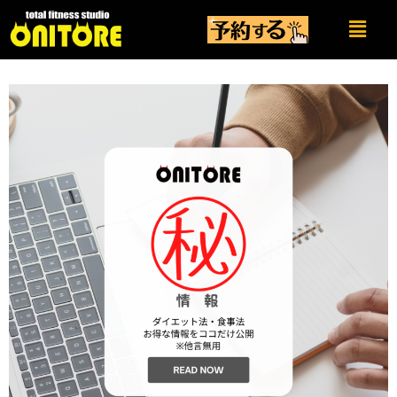
内
メ
容
ニ
を
ュ
ー
ス
キ
ッ
プ